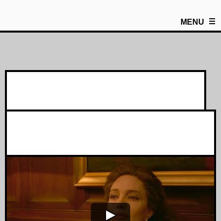
MENU
Maria ⎸ HD Trailer NL