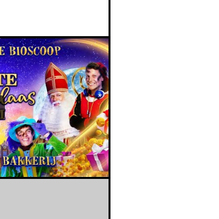
De Grote Sinterklaasfilm - Stampij in de Bakkerij 🎁 • OFFICIËLE TR