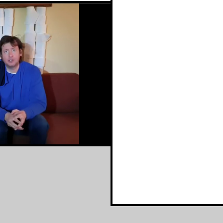
🦠CORONA TV🦠 Afl. 13 | Steven Kazàn